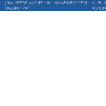
地址:北京市朝阳区光华路15号院1号楼泰达时代中心11-12层
总 编 室 T
邮政编码:100026
事业发展中心（