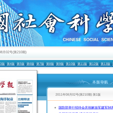
08月02号(第210期)
3版
第4版
第5版
第6版
第7版
第8版
第9版
第10版
第11版
第12版
第13版
2011年08月02号(第210期) 第1版
国防部举行招待会庆祝解放军建军84