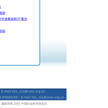
行
瞻望
学者聚渝研讨“重庆
语权
mail:zbs_zzs@cass.org.cn
885198 E-mail:fxb_zzs@cass.org.cn
版权所有 2002 中国社会科学杂志社