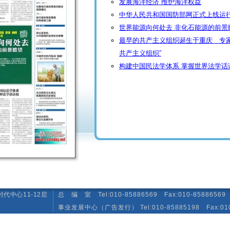
发展海洋经济 维护海洋权益
中华人民共和国国防部网正式上线运
世界能源向何处去 非化石能源的前景
最早的共产主义组织诞生于重庆 专家
共产主义组织”
构建中国民法学体系 掌握世界法学话
代中心11-12层
总 编 室 Tel:010-85886569 Fax:010-85886569 E-
事业发展中心（广告发行） Tel:010-85885198 Fax:010-85