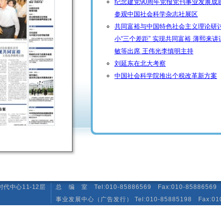
纪念建党90周年党报党刊事业发展成
参观中国社会科学杂志社展区
共同富裕与中国特色社会主义理论研讨
小“三个差距” 实现共同富裕 薄熙来
敏等出席 王伟光李慎明主持
刘延东在北大考察
中国社会科学院推出个税改革新方案
代中心11-12层
总 编 室 Tel:010-85886569 Fax:010-85886569 E-
事业发展中心（广告发行） Tel:010-85885198 Fax:010-85