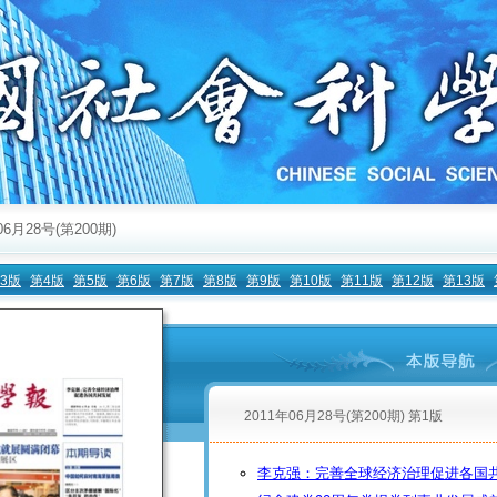
06月28号(第200期)
3版
第4版
第5版
第6版
第7版
第8版
第9版
第10版
第11版
第12版
第13版
2011年06月28号(第200期) 第1版
李克强：完善全球经济治理促进各国