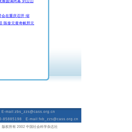
就展圆满闭幕 刘云山
会在重庆召开 缩
讲话 陈奎元黄奇帆邢元
mail:zbs_zzs@cass.org.cn
885198 E-mail:fxb_zzs@cass.org.cn
版权所有 2002 中国社会科学杂志社