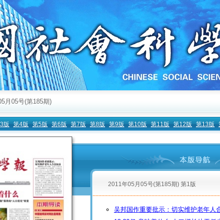
05月05号(第185期)
3版
第4版
第5版
第6版
第7版
第8版
第9版
第10版
第11版
第12版
第13版
2011年05月05号(第185期) 第1版
吴邦国作重要批示：切实维护老年人