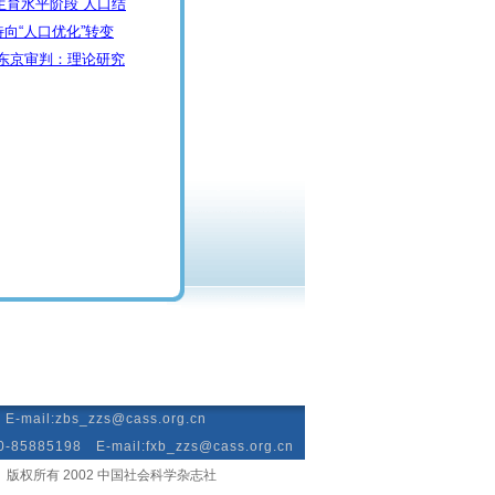
低生育水平阶段 人口结
待向“人口优化”转变
东京审判：理论研究
mail:zbs_zzs@cass.org.cn
885198 E-mail:fxb_zzs@cass.org.cn
版权所有 2002 中国社会科学杂志社