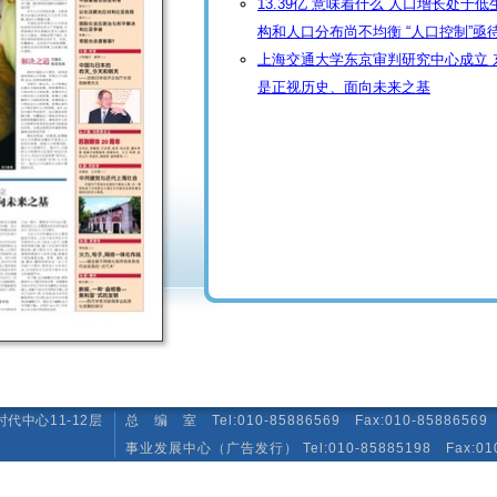
13.39亿 意味着什么 人口增长处于
构和人口分布尚不均衡 “人口控制”亟
上海交通大学东京审判研究中心成立 
是正视历史、面向未来之基
代中心11-12层
总 编 室 Tel:010-85886569 Fax:010-85886569 E-
事业发展中心（广告发行） Tel:010-85885198 Fax:010-85