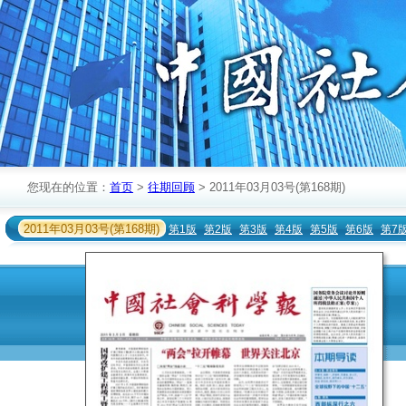
您现在的位置：
首页
>
往期回顾
> 2011年03月03号(第168期)
2011年03月03号(第168期)
第1版
第2版
第3版
第4版
第5版
第6版
第7